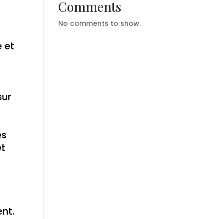
Comments
No comments to show.
e et
sur
es
et
ent.