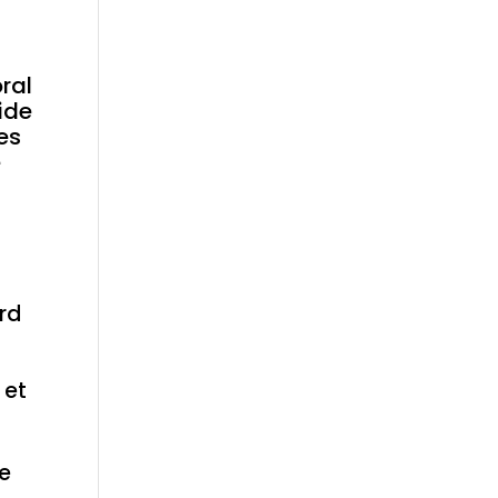
oral
lide
es
e
ard
 et
de